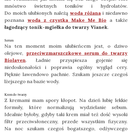
mnóstwo świetnych toników i hydrolatów.
Do moich ulubionych należą
woda różana
i niedawno
poznana
woda z czystka Make Me Bio
a także
łagodzący tonik-mgiełka do twarzy Vianek
.
Serum
Na ten moment moim ulubieńcem jest, o dziwo
olejowe,
przeciwzmarszczkowe serum do twarzy
Biolaven
. Ładnie przyspiesza gojenie się
niedoskonałości i poprawia ogólny wygląd cery.
Pięknie lawendowo pachnie. Szukam jeszcze czegoś
lżejszego na bazie wody.
Krem do twarzy
Z kremami mam spory kłopot. Na dzień lubię lekkie
formuły, które normalizują wydzielanie sebum.
Idealnie byłoby, gdyby taki krem miał też dość wysoki
filtr przeciwsłoneczny, przede wszystkim fizyczny.
Na noc szukam czegoś bogatszego, odżywczego