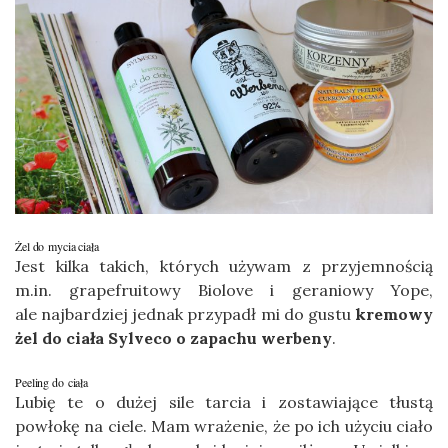
Żel do mycia ciała
Jest kilka takich, których używam z przyjemnością
m.in. grapefruitowy Biolove i geraniowy Yope,
ale najbardziej jednak przypadł mi do gustu
kremowy
żel do ciała Sylveco o zapachu werbeny
.
Peeling do ciała
Lubię te o dużej sile tarcia i zostawiające tłustą
powłokę na ciele. Mam wrażenie, że po ich użyciu ciało