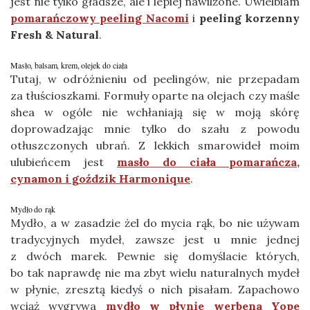
jest nie tylko gładsze, ale i lepiej nawilżone. Uwielbiam
pomarańczowy peeling Nacomi
i
peeling korzenny
Fresh & Natural
.
Masło, balsam, krem, olejek do ciała
Tutaj, w odróżnieniu od peelingów, nie przepadam
za tłuścioszkami. Formuły oparte na olejach czy maśle
shea w ogóle nie wchłaniają się w moją skórę
doprowadzając mnie tylko do szału z powodu
otłuszczonych ubrań. Z lekkich smarowideł moim
ulubieńcem jest
masło do ciała pomarańcza,
cynamon i goździk Harmonique
.
Mydło do rąk
Mydło, a w zasadzie żel do mycia rąk, bo nie używam
tradycyjnych mydeł, zawsze jest u mnie jednej
z dwóch marek. Pewnie się domyślacie których,
bo tak naprawdę nie ma zbyt wielu naturalnych mydeł
w płynie, zresztą kiedyś o nich pisałam. Zapachowo
wciąż wygrywa
mydło w płynie werbena Yope