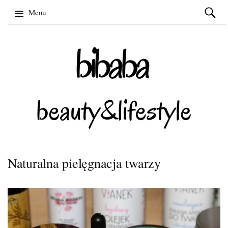
Szukaj:
Menu
Skip
to
content
Naturalna pielęgnacja twarzy