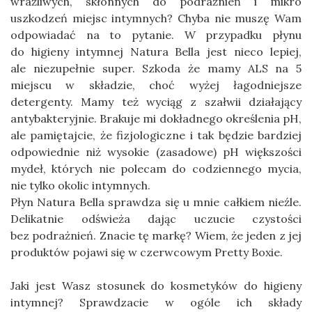
wrażliwych, skłonnych do podrażnień i mikro
uszkodzeń miejsc intymnych? Chyba nie muszę Wam
odpowiadać na to pytanie. W przypadku płynu
do higieny intymnej Natura Bella jest nieco lepiej,
ale niezupełnie super. Szkoda że mamy ALS na 5
miejscu w składzie, choć wyżej łagodniejsze
detergenty. Mamy też wyciąg z szałwii działający
antybakteryjnie. Brakuje mi dokładnego określenia pH,
ale pamiętajcie, że fizjologiczne i tak będzie bardziej
odpowiednie niż wysokie (zasadowe) pH większości
mydeł, których nie polecam do codziennego mycia,
nie tylko okolic intymnych.
Płyn Natura Bella sprawdza się u mnie całkiem nieźle.
Delikatnie odświeża dając uczucie czystości
bez podrażnień. Znacie tę markę? Wiem, że jeden z jej
produktów pojawi się w czerwcowym Pretty Boxie.
Jaki jest Wasz stosunek do kosmetyków do higieny
intymnej? Sprawdzacie w ogóle ich składy