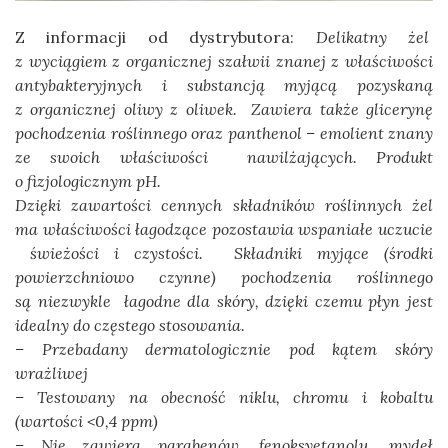
Z informacji od dystrybutora:
Delikatny żel
z wyciągiem z organicznej szałwii znanej z właściwości
antybakteryjnych i substancją myjącą pozyskaną
z organicznej oliwy z oliwek. Zawiera także glicerynę
pochodzenia roślinnego oraz panthenol – emolient znany
ze swoich właściwości nawilżających. Produkt
o fizjologicznym pH.
Dzięki zawartości cennych składników roślinnych żel
ma właściwości łagodzące pozostawia wspaniałe uczucie
świeżości i czystości. Składniki myjące (środki
powierzchniowo czynne) pochodzenia roślinnego
są niezwykle łagodne dla skóry, dzięki czemu płyn jest
idealny do częstego stosowania.
– Przebadany dermatologicznie pod kątem skóry
wrażliwej
– Testowany na obecność niklu, chromu i kobaltu
(wartości <0,4 ppm)
– Nie zawiera parabenów, fenoksyetanolu, mydeł