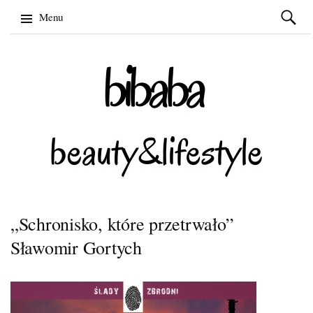
Szukaj:
Menu
Skip
to
content
„Schronisko, które przetrwało”
Sławomir Gortych