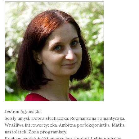
Jestem Agnieszka.
Ścisły umysł. Dobra słuchaczka. Rozmarzona romantyczka.
Wrażliwa introwertyczka. Ambitna perfekcjonistka. Matka
nastolatek. Żona programisty.
Kocham czytać, jeść i mieć święty spokój. Lubię podróże,