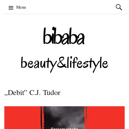
Szukaj:
Menu
Skip
to
content
„Debit” C.J. Tudor