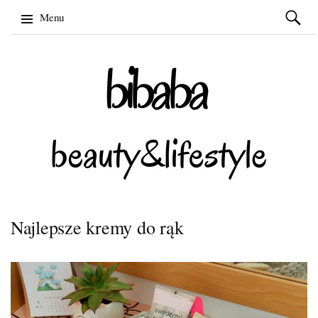
Szukaj:
Menu
Skip
to
content
Najlepsze kremy do rąk