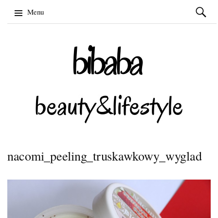
Szukaj:
Menu
Skip
to
content
nacomi_peeling_truskawkowy_wyglad