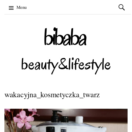
Szukaj:
Menu
Skip
to
content
wakacyjna_kosmetyczka_twarz