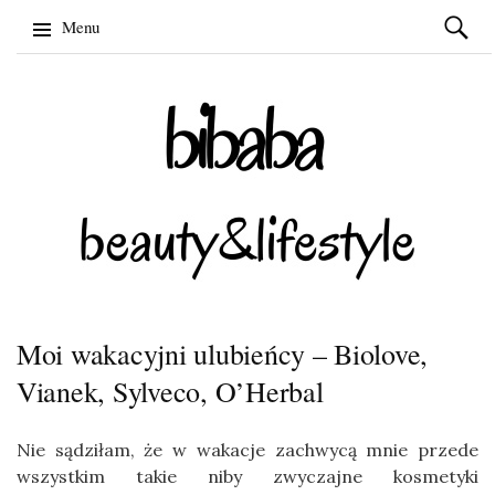
Szukaj:
Menu
Skip
to
content
Moi wakacyjni ulubieńcy – Biolove,
Vianek, Sylveco, O’Herbal
Nie sądziłam, że w wakacje zachwycą mnie przede
wszystkim takie niby zwyczajne kosmetyki