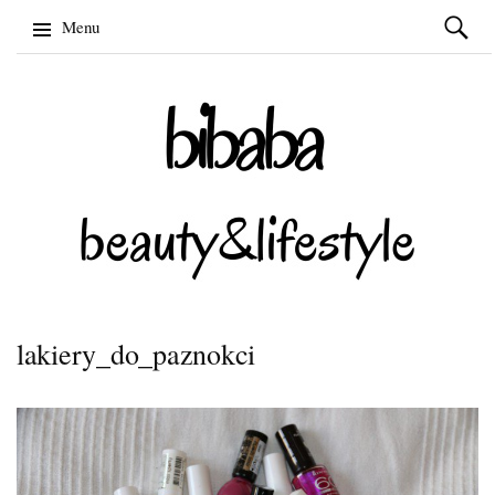
Szukaj:
Menu
Skip
to
content
lakiery_do_paznokci