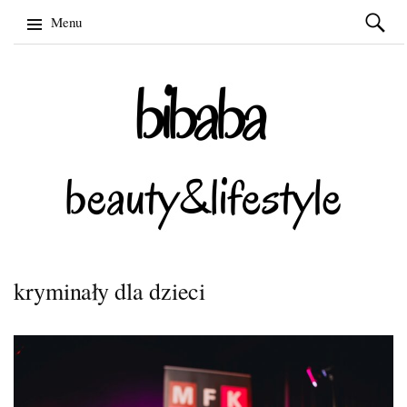
Szukaj:
Menu
Skip
to
content
kryminały dla dzieci