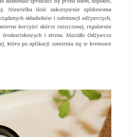
dło doskonale sprawdzi się przed snem, uspokoi,
rę. Niewielka ilość sukcesywnie aplikowana
ożądanych składników i substancji odżywczych,
erne korzyści skórze zniszczonej, regularnie
 środowiskowych i stresu. Mazidło Odżywczo
ej, która po aplikacji zamienia się w kremowe