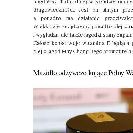
migdałów. Tutaj dalej w składzie mamy
długowieczności. Jest on silnym prze
a ponadto ma działanie przeciwalerg
W składzie znajdziemy ponadto olej z n
i wygładza, ale także łagodzi stany zapa
Całość konserwuje witamina E będąca 
olej z jagód May Chang. Jego aromat relak
Mazidło odżywczo kojące Polny 