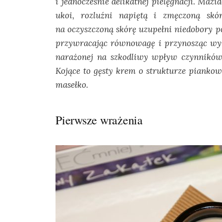
i jednocześnie delikatnej pielęgnacji. Mazi
ukoi, rozluźni napiętą i zmęczoną skó
na oczyszczoną skórę uzupełni niedobory p
przywracając równowagę i przynosząc wymi
narażonej na szkodliwy wpływ czynników
Kojące to gęsty krem o strukturze piankow
masełko.
Pierwsze wrażenia