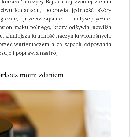
 korzeń Tarczycy Bajkalskiej zwanej zielem
ciwutleniaczem, poprawia jędrność skóry
iczne, przeciwzapalne i antyseptyczne.
asion maku polnego, który odżywia, nawilża
lne, zmniejsza kruchość naczyń krwionośnych.
przeciwutleniaczem a za zapach odpowiada
suje i poprawia nastrój.
Warkocz moim zdaniem