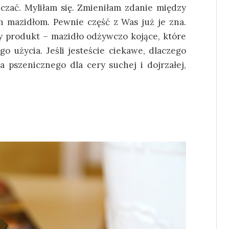
szczać. Myliłam się. Zmieniłam zdanie między
h mazidłom. Pewnie część z Was już je zna.
ny produkt – mazidło odżywczo kojące, które
o użycia. Jeśli jesteście ciekawe, dlaczego
ła pszenicznego dla cery suchej i dojrzałej,