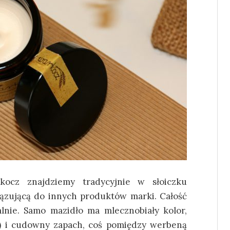
ocz znajdziemy tradycyjnie w słoiczku
iązującą do innych produktów marki. Całość
alnie. Samo mazidło ma mlecznobiały kolor,
a!) i cudowny zapach, coś pomiędzy werbeną