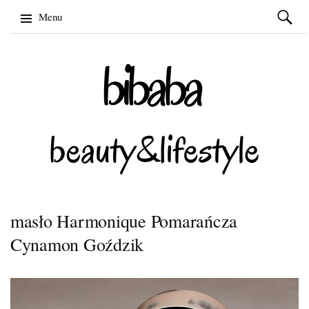
Szukaj:
Menu
Skip
to
content
masło Harmonique Pomarańcza
Cynamon Goździk