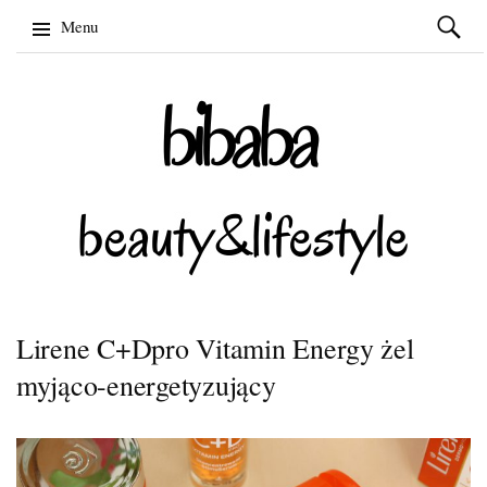
Szukaj:
Menu
Skip
to
content
Lirene C+Dpro Vitamin Energy żel
myjąco-energetyzujący