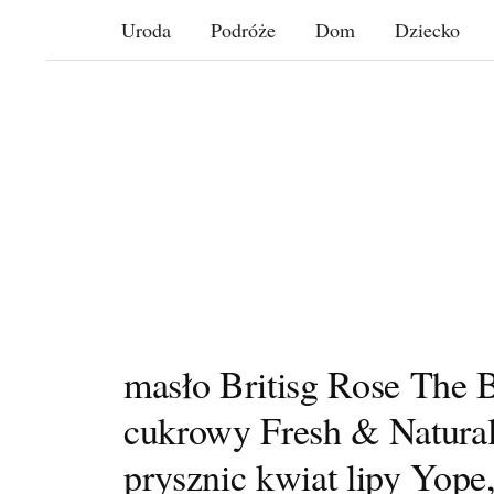
Skip
Uroda
Podróże
Dom
Dziecko
to
content
masło Britisg Rose The 
cukrowy Fresh & Natural 
prysznic kwiat lipy Yop