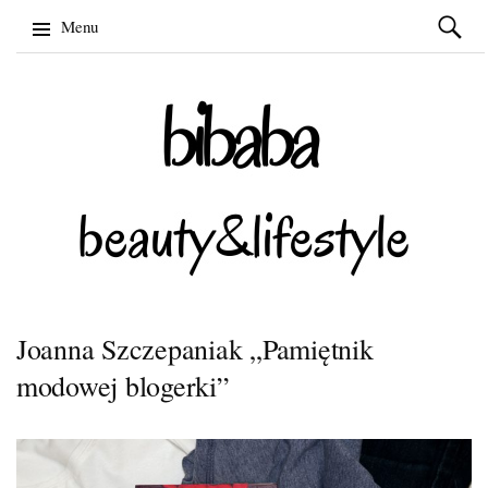
Szukaj:
Menu
Skip
to
content
Joanna Szczepaniak „Pamiętnik
modowej blogerki”