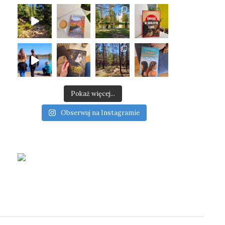
Pokaż więcej...
Obserwuj na Instagramie