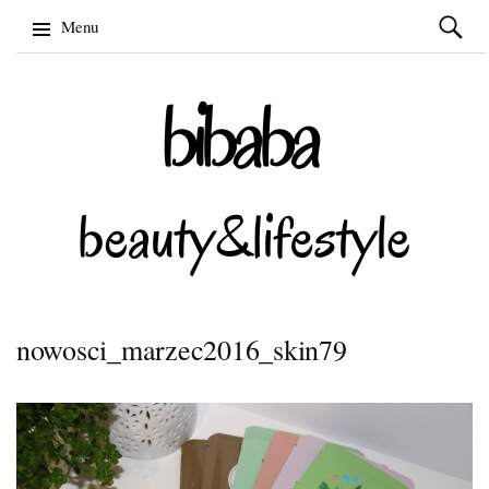
Szukaj:
Menu
Skip
to
content
nowosci_marzec2016_skin79