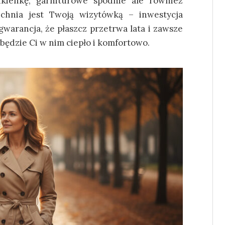
ukienkę, garniturowe spodnie ale również
zchnia jest Twoją wizytówką – inwestycja
gwarancja, że płaszcz przetrwa lata i zawsze
będzie Ci w nim ciepło i komfortowo.