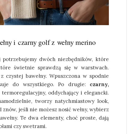
wełny i czarny golf z wełny merino
aj potrzebujemy dwóch niezbędników, które
tóre świetnie sprawdzą się w warstwach.
a
z czystej bawełny. Wpuszczona w spodnie
suje do wszystkiego. Po drugie:
czarny,
t termoregulacyjny, oddychający i elegancki.
samodzielnie, tworzy natychmiastowy look,
 I znów, jeśli nie możesz nosić wełny, wybierz
awełny. Te dwa elementy, choć proste, dają
ołami czy swetrami.