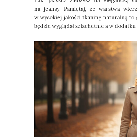
Taki płaszcz założysz na elegancką s
na jeansy. Pamiętaj, że warstwa wier
w wysokiej jakości tkaninę naturalną to 
będzie wyglądał szlachetnie a w dodatku 