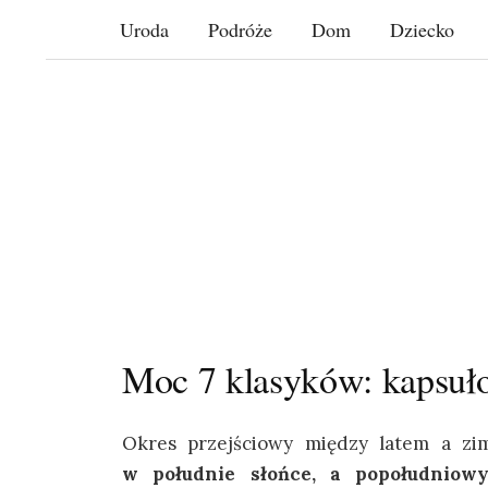
Skip
Uroda
Podróże
Dom
Dziecko
to
content
Moc 7 klasyków: kapsuło
Okres przejściowy między latem a zi
w południe słońce, a popołudniowy