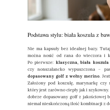
Podstawa stylu: biała koszula z ba
Nie ma kapsuły bez idealnej bazy. Tut
można nosić od rana do wieczora i k
Po pierwsze:
klasyczna, biała koszul
czy nonszalancko wypuszczona – pa
dopasowany golf z wełny merino
. Jes
Założony pod koszulę, marynarkę czy 
który jest zarówno ciepły jak i szykowny.
dobrze dopasowany golf z jakościowej b
niemal nieskończoną ilość kombinacji z d