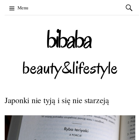
Szukaj:
Menu
Skip
to
content
Japonki nie tyją i się nie starzeją