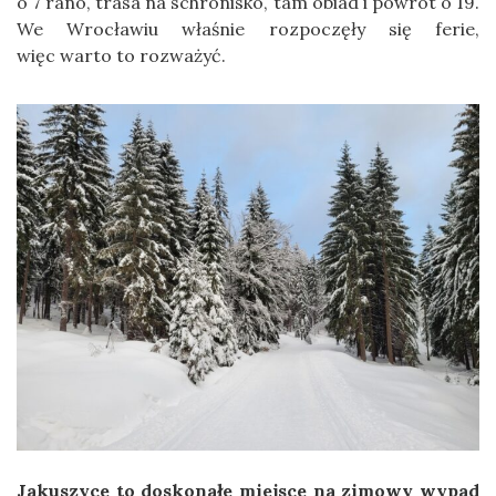
o 7 rano, trasa na schronisko, tam obiad i powrót o 19.
We Wrocławiu właśnie rozpoczęły się ferie,
więc warto to rozważyć.
Jakuszyce to doskonałe miejsce na zimowy wypad