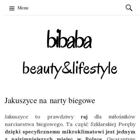
Szukaj:
Menu
Skip
to
content
Jakuszyce na narty biegowe
Jakuszyce to prawdziwy
raj
dla miłośników
narciarstwa biegowego. Ta część Szklarskiej Poręby
dzięki specyficznemu mikroklimatowi jest jednym
z najzimniejszych miejsc w Polsce
. Gwarantuje