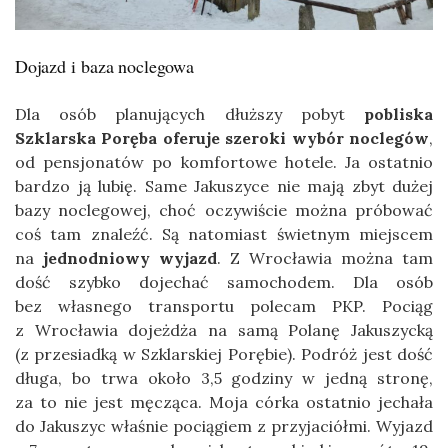
Dojazd i baza noclegowa
Dla osób planujących dłuższy pobyt
pobliska
Szklarska Poręba oferuje szeroki wybór noclegów
,
od pensjonatów po komfortowe hotele. Ja ostatnio
bardzo ją lubię. Same Jakuszyce nie mają zbyt dużej
bazy noclegowej, choć oczywiście można próbować
coś tam znaleźć. Są natomiast świetnym miejscem
na
jednodniowy wyjazd
. Z Wrocławia można tam
dość szybko dojechać samochodem. Dla osób
bez własnego transportu polecam PKP. Pociąg
z Wrocławia dojeżdża na samą Polanę Jakuszycką
(z przesiadką w Szklarskiej Porębie). Podróż jest dość
długa, bo trwa około 3,5 godziny w jedną stronę,
za to nie jest męcząca. Moja córka ostatnio jechała
do Jakuszyc właśnie pociągiem z przyjaciółmi. Wyjazd