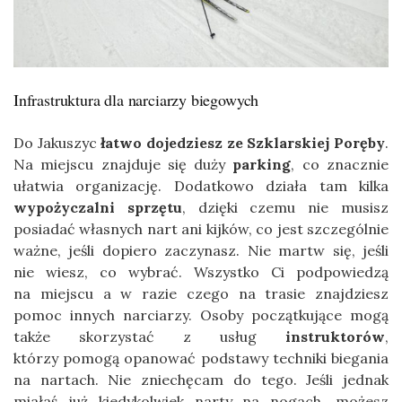
Infrastruktura dla narciarzy biegowych
Do Jakuszyc
łatwo dojedziesz ze Szklarskiej Poręby
.
Na miejscu znajduje się duży
parking
, co znacznie
ułatwia organizację. Dodatkowo działa tam kilka
wypożyczalni sprzętu
, dzięki czemu nie musisz
posiadać własnych nart ani kijków, co jest szczególnie
ważne, jeśli dopiero zaczynasz. Nie martw się, jeśli
nie wiesz, co wybrać. Wszystko Ci podpowiedzą
na miejscu a w razie czego na trasie znajdziesz
pomoc innych narciarzy. Osoby początkujące mogą
także skorzystać z usług
instruktorów
,
którzy pomogą opanować podstawy techniki biegania
na nartach. Nie zniechęcam do tego. Jeśli jednak
miałaś już kiedykolwiek narty na nogach, możesz