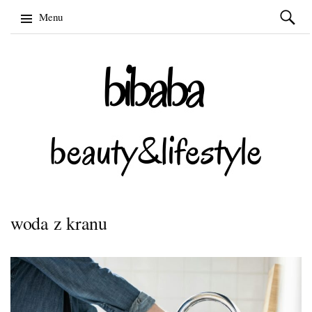
Szukaj:
Menu
Skip
to
content
woda z kranu