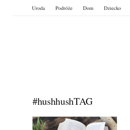
Skip
Uroda
Podróże
Dom
Dziecko
to
content
#hushhushTAG