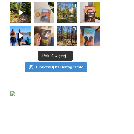
Pokaż więcej...
Obserwuj na Instagramie