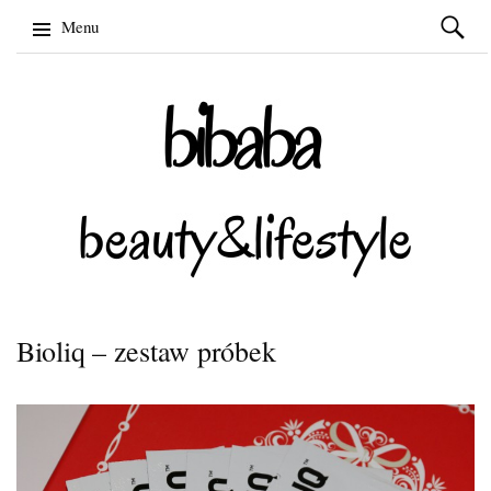
Szukaj:
Menu
Skip
to
content
Bioliq – zestaw próbek