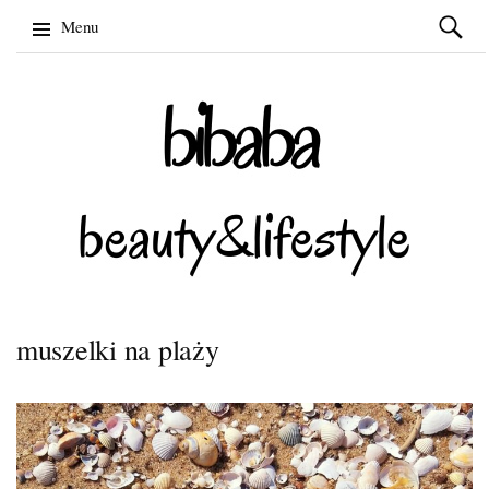
Szukaj:
Menu
Skip
to
content
muszelki na plaży