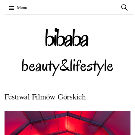
Szukaj:
Menu
Skip
to
content
Festiwal Filmów Górskich