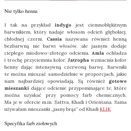
Nie tylko henna
I tak na przykład
indygo
jest ciemnobłękitnym
barwnikiem, który nadaje włosom odcień głębokiej,
chłodnej czerni.
Cassia
nazywana również henną
bezbarwną nie barwi włosów, ale jasnym dodaje
ciepłego miodowo-złotego odcienia.
Amla
ochładza
i trochę przyciemnia kolor.
Jatropha
wzmacnia kolor
henny dając intensywną czerwoną barwę. Barwniki
te można mieszać samodzielnie w proporcjach, jakie
nam najbardziej opowiadają. Są również
gotowe
mieszanki
dające odcienie przypominające te, które
można uzyskać przy pomocy farb chemicznych.
Ma je w ofercie m.in. Sattva, Khadi i Orientana. Sama
używałam mieszanki „jasny brąz” od Khadi
KLIK
Specyfika farb ziołowych