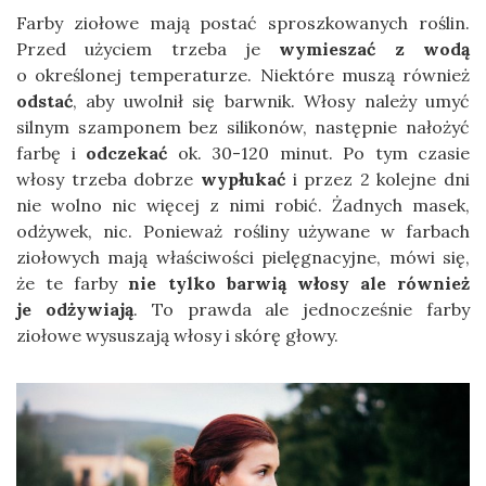
Farby ziołowe mają postać sproszkowanych roślin.
Przed użyciem trzeba je
wymieszać z wodą
o określonej temperaturze. Niektóre muszą również
odstać
, aby uwolnił się barwnik. Włosy należy umyć
silnym szamponem bez silikonów, następnie nałożyć
farbę i
odczekać
ok. 30-120 minut. Po tym czasie
włosy trzeba dobrze
wypłukać
i przez 2 kolejne dni
nie wolno nic więcej z nimi robić. Żadnych masek,
odżywek, nic. Ponieważ rośliny używane w farbach
ziołowych mają właściwości pielęgnacyjne, mówi się,
że te farby
nie tylko barwią włosy ale również
je odżywiają
. To prawda ale jednocześnie farby
ziołowe wysuszają włosy i skórę głowy.