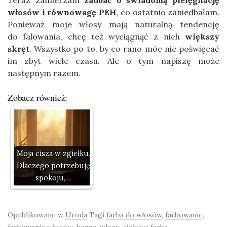
Teraz zamierzam
zadbać o świadomą pielęgnację
włosów i równowagę PEH
, co ostatnio zaniedbałam.
Ponieważ moje włosy mają naturalną tendencję
do falowania, chcę też wyciągnąć z nich
większy
skręt
. Wszystko po to, by co rano móc nie poświęcać
im zbyt wiele czasu. Ale o tym napiszę może
następnym razem.
Zobacz również:
Moja cisza w zgiełku.
Dlaczego potrzebuję
spokoju,…
Opublikowane w
Uroda
Tagi
farba do włosów
,
farbowanie
,