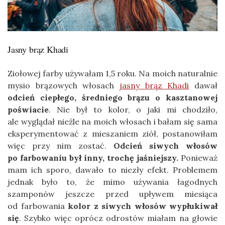
Jasny brąz Khadi
Ziołowej farby używałam 1,5 roku. Na moich naturalnie
mysio brązowych włosach
jasny brąz Khadi
dawał
odcień ciepłego, średniego brązu o kasztanowej
poświacie
. Nie był to kolor, o jaki mi chodziło,
ale wyglądał nieźle na moich włosach i bałam się sama
eksperymentować z mieszaniem ziół, postanowiłam
więc przy nim zostać.
Odcień siwych włosów
po farbowaniu był inny, trochę jaśniejszy.
Ponieważ
mam ich sporo, dawało to niezły efekt. Problemem
jednak było to, że mimo używania łagodnych
szamponów jeszcze przed upływem miesiąca
od farbowania
kolor z siwych włosów wypłukiwał
się
. Szybko więc oprócz odrostów miałam na głowie