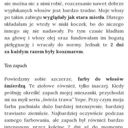
nie można nic z nimi robić, rozczesanie nawet dobrze
wypłukanych włosów jest bardzo trudne. Moje włosy
po takim zabiegu
wyglądały jak stara miotła
. Dlatego
układałam je wtedy w niski koczek, bo do niczego
innego się nie nadawały. Po tym czasie kładłam
na głowę i włosy olej oraz fundowałam im bogatą
pielęgnację i wracały do normy. Jednak te
2 dni
za każdym razem były koszmarem
.
Ten zapach
Powiedzmy sobie szczerze,
farby do włosów
śmierdzą
. Te ziołowe również, tylko inaczej. Kiedy
próbuję określić zapach mojej mieszanki, przychodzi
mi na myśl seria „świeża trawa” Yope. Przy czym moja
farba pachniała dużo bardziej intensywnie, bardziej
trawiasto ziemiście. Najbardziej oczywiście podczas
samego farbowania, ale zapach był również bardzo
intensywny przez kolejne 2 dni aż do momentu,