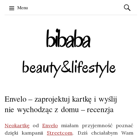
Szukaj:
Menu
Skip
to
content
Envelo – zaprojektuj kartkę i wyślij
nie wychodząc z domu – recenzja
Neokartkę
od
Envelo
miałam przyjemność poznać
dzięki kampanii
Streetcom
. Dziś chciałabym Wam