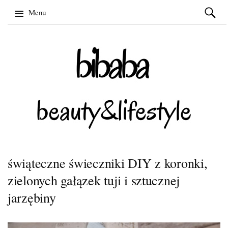
Szukaj:
Menu
Skip
to
content
świąteczne świeczniki DIY z koronki,
zielonych gałązek tuji i sztucznej
jarzębiny