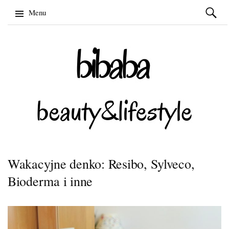
Szukaj:
Menu
Skip
to
content
Wakacyjne denko: Resibo, Sylveco,
Bioderma i inne