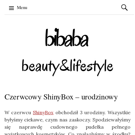
Szukaj:
Menu
Skip
to
content
Czerwcowy ShinyBox – urodzinowy
W czerwcu
ShinyBox
obchodził 3 urodziny. Wszystkie
byłyśmy ciekawe, czym nas zaskoczy. Spodziewałyśmy
się naprawdę cudownego pudełka pełnego
wyjątkowych kosmetyków. Co znalazłyśmy w środku?