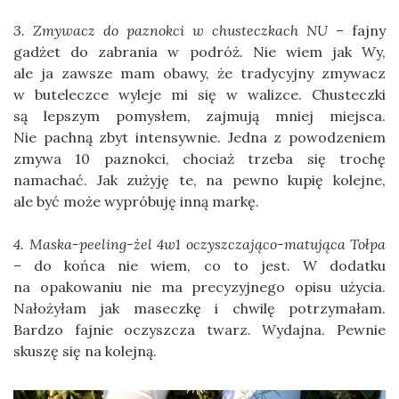
3. Zmywacz do paznokci w chusteczkach NU
– fajny
gadżet do zabrania w podróż. Nie wiem jak Wy,
ale ja zawsze mam obawy, że tradycyjny zmywacz
w buteleczce wyleje mi się w walizce. Chusteczki
są lepszym pomysłem, zajmują mniej miejsca.
Nie pachną zbyt intensywnie. Jedna z powodzeniem
zmywa 10 paznokci, chociaż trzeba się trochę
namachać. Jak zużyję te, na pewno kupię kolejne,
ale być może wypróbuję inną markę.
4. Maska-peeling-żel 4w1 oczyszczająco-matująca Tołpa
– do końca nie wiem, co to jest. W dodatku
na opakowaniu nie ma precyzyjnego opisu użycia.
Nałożyłam jak maseczkę i chwilę potrzymałam.
Bardzo fajnie oczyszcza twarz. Wydajna. Pewnie
skuszę się na kolejną.