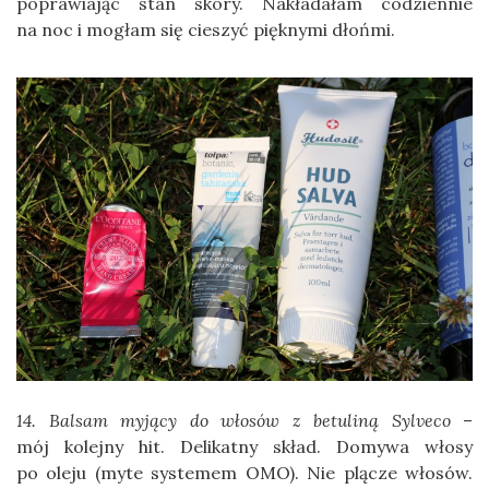
poprawiając stan skóry. Nakładałam codziennie
na noc i mogłam się cieszyć pięknymi dłońmi.
14. Balsam myjący do włosów z betuliną Sylveco
–
mój kolejny hit. Delikatny skład. Domywa włosy
po oleju (myte systemem OMO). Nie plącze włosów.