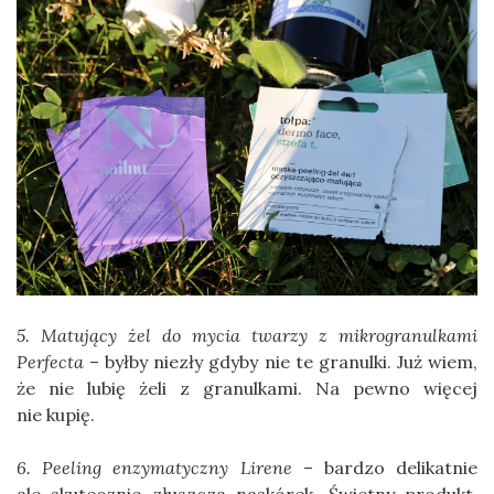
5. Matujący żel do mycia twarzy z mikrogranulkami
Perfecta
– byłby niezły gdyby nie te granulki. Już wiem,
że nie lubię żeli z granulkami. Na pewno więcej
nie kupię.
6. Peeling enzymatyczny Lirene
– bardzo delikatnie
ale skutecznie złuszcza naskórek. Świetny produkt.