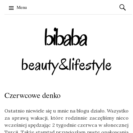
Szukaj:
Menu
Skip
to
content
Czerwcowe denko
Ostatnio niewiele się u mnie na blogu działo. Wszystko
za sprawą wakacji, które rodzinnie zaczęliśmy nieco
wcześniej spędzając 2 tygodnie czerwca w słonecznej
Turcji. Także stamtąd przywiozłam puste opakowania