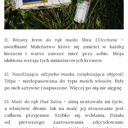
11. Różany krem do rąk masło Shea L’Occitane
–
uwielbiam! Maleństwo które się zmieści w każdej
kieszeni i warto zawsze mieć przy sobie. Moja
ulubiona wersja tych miniaturowych kremów.
12. Nawilżająca odżywka-maska zwiększająca objętość
Tołpa
– niedopasowana do typu moich włosów. Były
po nich sztywne i napuszone. Więcej po nią nie sięgnę.
13. Maść do rąk Hud Salva
– zimą uratowała mi życie,
a właściwie dłonie. Jak na maść jej stosowanie jest
całkiem przyjemne. Szybko się wchłania. Działa
od pierwszego zastosowania zdecydowanie