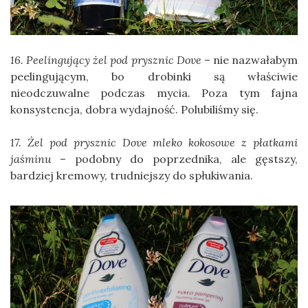
16. Peelingujący żel pod prysznic Dove
– nie nazwałabym
peelingującym, bo drobinki są właściwie
nieodczuwalne podczas mycia. Poza tym fajna
konsystencja, dobra wydajność. Polubiliśmy się.
17. Żel pod prysznic Dove mleko kokosowe z płatkami
jaśminu
– podobny do poprzednika, ale gęstszy,
bardziej kremowy, trudniejszy do spłukiwania.