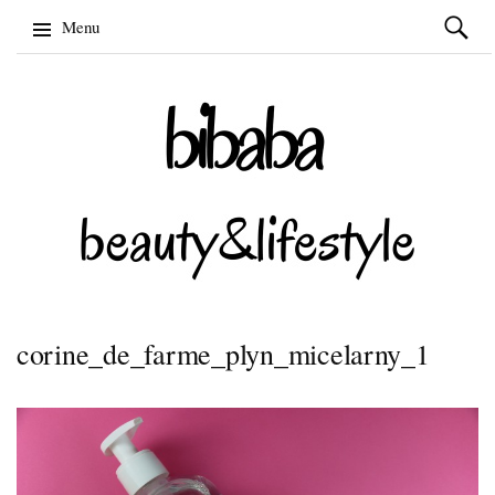
Szukaj:
Menu
Skip
to
content
corine_de_farme_plyn_micelarny_1