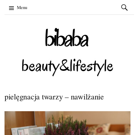
Szukaj:
Menu
Skip
to
content
pielęgnacja twarzy – nawilżanie