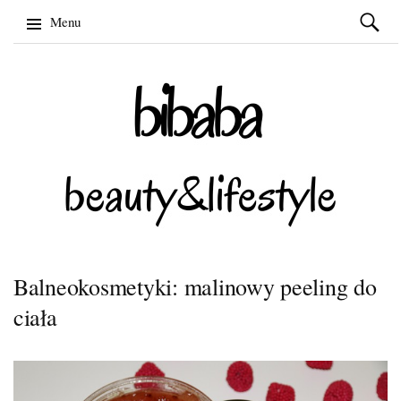
Szukaj:
Menu
Skip
to
content
Balneokosmetyki: malinowy peeling do
ciała