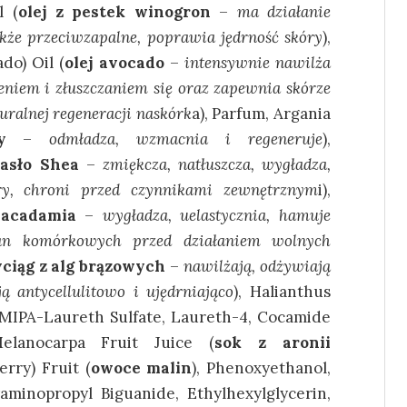
l (
olej z pestek winogron
–
ma działanie
akże przeciwzapalne, poprawia jędrność skóry
),
do) Oil (
olej avocado
–
intensywnie nawilża
eniem i złuszczaniem się oraz zapewnia skórze
uralnej regeneracji naskórk
a), Parfum, Argania
y
–
odmładza, wzmacnia i regeneruje
),
asło Shea
–
zmiękcza, natłuszcza, wygładza,
ry, chroni przed czynnikami zewnętrznym
i),
macadamia
–
wygładza, uelastycznia, hamuje
cian komórkowych przed działaniem wolnych
ciąg z alg brązowych
–
nawilżają, odżywiają
ą antycellulitowo i ujędrniająco
), Halianthus
, MIPA-Laureth Sulfate, Laureth-4, Cocamide
elanocarpa Fruit Juice (
sok z aronii
erry) Fruit (
owoce malin
), Phenoxyethanol,
aminopropyl Biguanide, Ethylhexylglycerin,