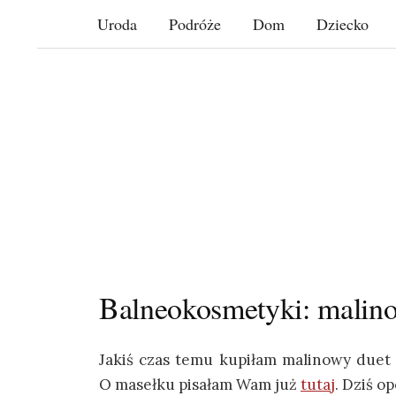
Skip
Uroda
Podróże
Dom
Dziecko
to
content
Balneokosmetyki: malino
Jakiś czas temu kupiłam malinowy duet d
O masełku pisałam Wam już
tutaj
. Dziś o