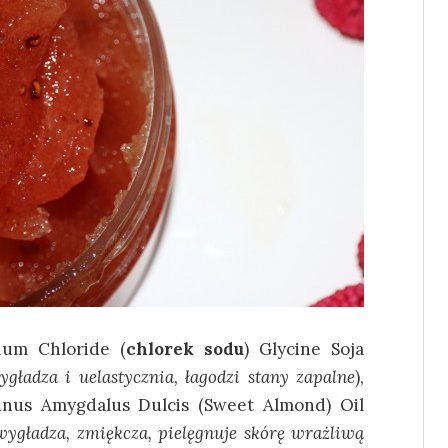
dium Chloride (
chlorek sodu
) Glycine Soja
ygładza i uelastycznia, łagodzi stany zapalne
),
Prunus Amygdalus Dulcis (Sweet Almond) Oil
wygładza, zmiękcza, pielęgnuje skórę wrażliwą