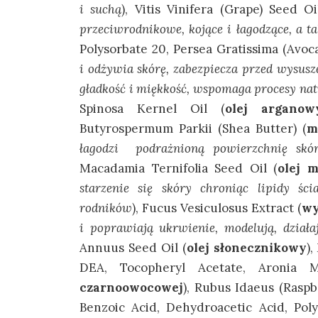
i suchą
), Vitis Vinifera (Grape) Seed Oi
przeciwrodnikowe, kojące i łagodzące, a t
Polysorbate 20, Persea Gratissima (Avoca
i odżywia skórę, zabezpiecza przed wysusz
gładkość i miękkość, wspomaga procesy nat
Spinosa Kernel Oil (
olej arganow
Butyrospermum Parkii (Shea Butter) (
m
łagodzi podrażnioną powierzchnię skó
Macadamia Ternifolia Seed Oil (
olej 
starzenie się skóry chroniąc lipidy ś
rodników
), Fucus Vesiculosus Extract (
wy
i poprawiają ukrwienie, modelują, działaj
Annuus Seed Oil (
olej słonecznikowy
)
DEA, Tocopheryl Acetate, Aronia M
czarnoowocowej
), Rubus Idaeus (Raspb
Benzoic Acid, Dehydroacetic Acid, Poly