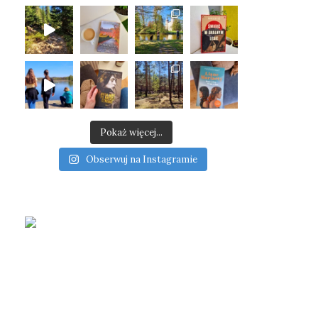
Pokaż więcej...
Obserwuj na Instagramie